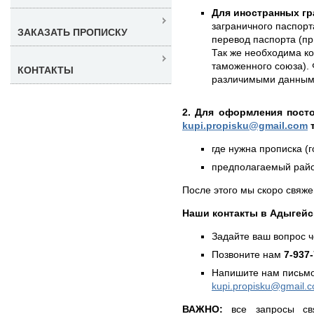
Для иностранных гр
заграничного паспорт
ЗАКАЗАТЬ ПРОПИСКУ
перевод паспорта (пр
Так же необходима к
таможенного союза). 
КОНТАКТЫ
различимыми данным
2. Для оформления пост
kupi.propisku@gmail.com
т
где нужна прописка (г
предполагаемый район
После этого мы скоро свяже
Наши контакты в Адыгейс
Задайте ваш вопрос 
Позвоните нам
7-937
Напишите нам письмо
kupi.propisku@gmail.
ВАЖНО:
все запросы св